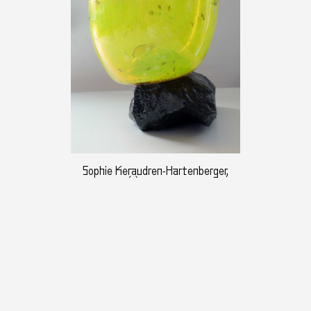
Sophie Keraudren-Hartenberger,
«Infiniment(s), Galerie Mira», 2023,
photographie : Germain Herriau
©Galerie Mira Nantes