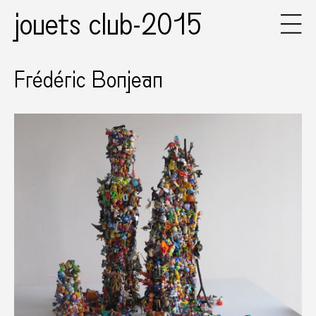
jouets club-2015
Frédéric Bonjean