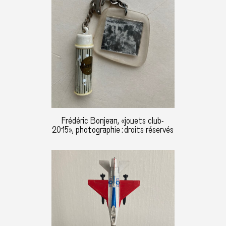
Frédéric Bonjean, «jouets club-
2015», photographie : droits réservés