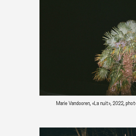
Marie Vandooren, «La nuit», 2022, photo