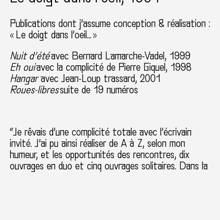
Publications dont j’assume conception & réalisation :
« Le doigt dans l’oeil… »
Nuit d’été
avec Bernard Lamarche-Vadel, 1999
Eh oui
avec la complicité de Pierre Giquel, 1998
Hangar
avec Jean-Loup trassard, 2001
Roues-libres
suite de 19 numéros
“Je rêvais d’une complicité totale avec l’écrivain
invité. J’ai pu ainsi réaliser de A à Z, selon mon
humeur, et les opportunités des rencontres, dix
ouvrages en duo et cinq ouvrages solitaires. Dans la
majorité des cas la lithographie fut le médium
principal, dans quelques rares cas la typographie fut
confiée à Yves Prié, aucune régularité de parution
et de diffusion n’a jamais été envisagée.” Daniel