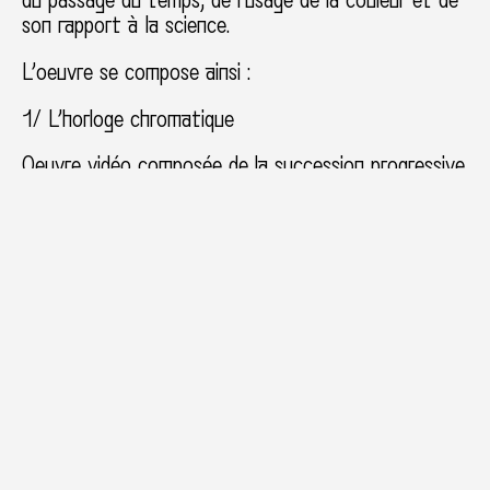
son rapport à la science.
L’oeuvre se compose ainsi :
1/ L’horloge chromatique
Oeuvre vidéo composée de la succession progressive
au jour le jour de 366 plages colorées
Celle-ci est composée d’un logiciel programmé pour
diffuser en temps réel le passage d’une couleur à
l’autre en 24h. Cette animation est diffusée en
vidéo projection permanente dans le hall de
l’établissement et est également installée comme
fond d’écran et de veille sur l’ensemble des
ordinateurs mis à la disposition des élèves.
Carole Rivalin a déterminé une couleur par jour. Jour
après jour, l’écran passe d’une couleur à une autre
par fondu enchaîné.