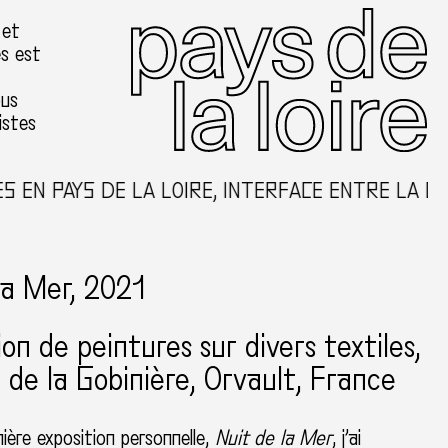
 et
es est
ous
istes
PAYS DE LA LOIRE, INTERFACE ENTRE LA CRÉATI
la Mer, 2021
tion de peintures sur divers textiles
de la Gobinière
Orvault, France
ière
exposition personnelle,
Nuit de la Mer
, j’ai