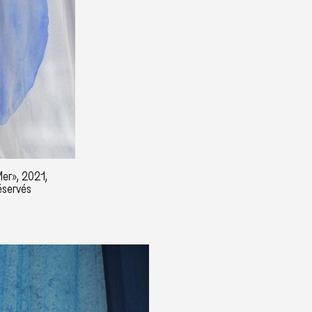
Mer», 2021,
éservés