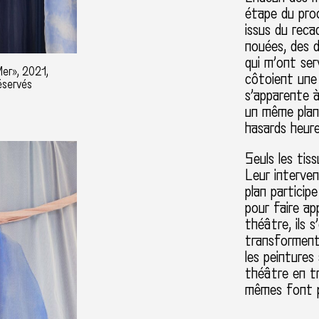
étape du proc
issus du reca
nouées, des 
qui m’ont ser
Mer», 2021,
côtoient une 
éservés
s’apparente à
un même plan
hasards heure
Seuls les tis
Leur interve
plan particip
pour faire ap
théâtre, ils s
transforment
les peintures
théâtre en tr
mêmes font p