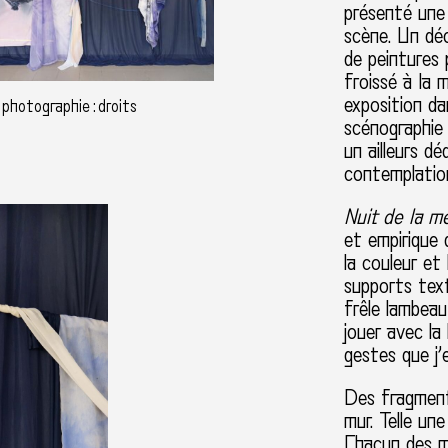
présenté une 
scène. Un déc
de peintures 
froissé à la 
exposition da
 photographie : droits
scénographie 
un ailleurs dé
contemplatio
Nuit de la m
et empirique d
la couleur et
supports text
frêle lambeau 
jouer avec la
gestes que j’
Des fragment
mur. Telle un
Chacun des m