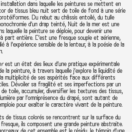
installation dans laquelle les peintures se mettent en
or de tissus bleu nuit sert de toile de fond à une série
protéiformes. Du rebut au châssis entoilé, du tulle
monochromie d’un drap teinté, Nuit de la mer est une
ns laquelle la peinture se déploie, pour devenir une
à part entière.
C’est une
fresque souple et aérienne,
dié à l’expérience sensible de la lenteur, à la poésie de la
n.
er
est un état des lieux d’une pratique expérimentale
e la peinture, à travers laquelle j’explore la liquidité de
 la multiplicité de ses aspérités face aux différents
iles. Dévoiler sa fragilité et ses imperfections par un
de toile, accumuler, diversifier les textures des tissus,
 lumière par l’omniprésence du drapé, sont autant de
emploie pour exalter le caractère vivant de la peinture.
s de tissus colorés se rencontrent sur la surface du
e fresque, ils composent une grande peinture abstraite.
orceaux de cet ensemble est le résidu, le témoin d’une