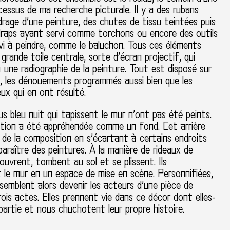
essus de ma recherche picturale. Il y a des rubans
drage d’une peinture, des chutes de tissu teintées puis
draps ayant servi comme torchons ou encore des outils
vi à peindre, comme le baluchon. Tous ces éléments
grande toile centrale, sorte d’écran projectif, qui
 une radiographie de la peinture. Tout est disposé sur
, les dénouements programmés aussi bien que les
ux qui en ont résulté.
sus bleu nuit qui tapissent le mur n’ont pas été peints.
ntion a été appréhendée comme un fond. Cet arrière
e de la composition en s’écartant à certains endroits
paraître des peintures. À la manière de rideaux de
’ouvrent, tombent au sol et se plissent. Ils
 le mur en un espace de mise en scène. Personnifiées,
 semblent alors devenir les acteurs d’une pièce de
ois actes. Elles prennent vie dans ce décor dont elles-
artie et nous chuchotent leur propre histoire.