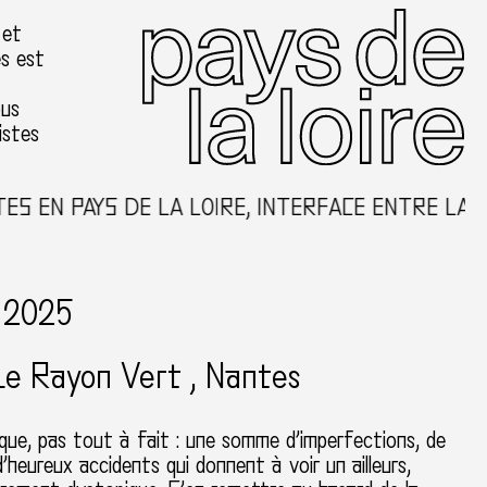
 et
es est
ous
istes
 EN PAYS DE LA LOIRE, INTERFACE ENTRE LA CR
, 2025
 Le Rayon Vert
Nantes
sque, pas tout à fait : une somme d’imperfections, de
 d’heureux accidents qui donnent à voir un ailleurs,