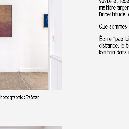
vaste et lég
matière argen
l’incertitude,
Que sommes-n
Écrire “pas lo
distance, le 
lointain dans 
 photographie : Gaëtan