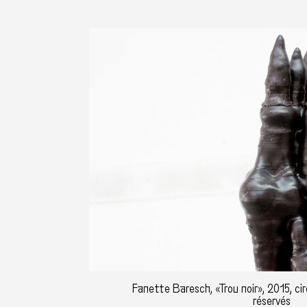
Fanette Baresch, «Trou noir», 2015, cir
réservés