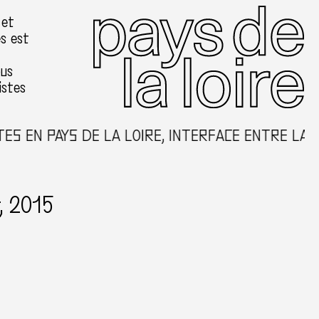
 et
es est
ous
istes
S EN PAYS DE LA LOIRE, INTERFACE ENTRE LA C
r, 2015