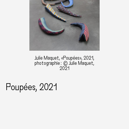
Julie Maquet, «Poupées», 2021,
photographie : © Julie Maquet,
2021
Poupées, 2021
Cravates, fil, ouate, câbles électriques, dimensions
variables, longueur d’un élément : 70 cm, co-
production Nantes Métropole et association
Bonus
vues de l’exposition "Ça ne m’intéresse pas,
la nostalgie d’un monde que j’habite déjà", exposition