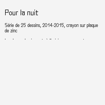
Pour la nuit
Série de 25 dessins, 2014-2015, crayon sur plaque
de zinc
La plaque de zinc est, à l’origine, un support
intermédiaire du travail, comme la plaque du graveur.
Elle n’est pas un support « habituel » de dessin de
par son aspect réfléchissant. La mine de plomb,
quant à elle, est la substance du dessin, elle est
également une matière qui réfléchit la lumière.
L’union de ces deux matières crée un trouble visuel.
Notre propre reflet ou celui de notre
environnement entreront en contact avec l’image
dessinée. Ces plaques de dessin font ainsi référence
à la première plaque de photographie
(daguerréotype). Découvrant au fur et à mesure