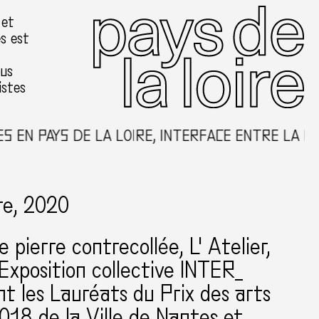
 et
es est
ous
istes
PAYS DE LA LOIRE, INTERFACE ENTRE LA CRÉAT
re, 2020
de pierre contrecollée
L' Atelier
Exposition collective INTER_
nt les Lauréats du Prix des arts
2018 de la Ville de Nantes et