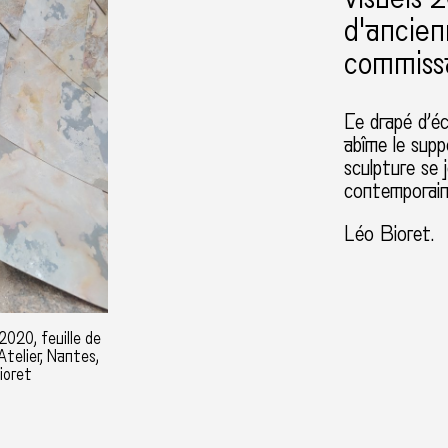
d'ancien
commissa
Ce drapé d’éc
abîme le supp
sculpture se 
contemporaine
Léo Bioret.
2020, feuille de
Atelier, Nantes,
ioret