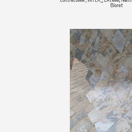
contrecollée , INTER_, L'Atelier, Nant
Bioret