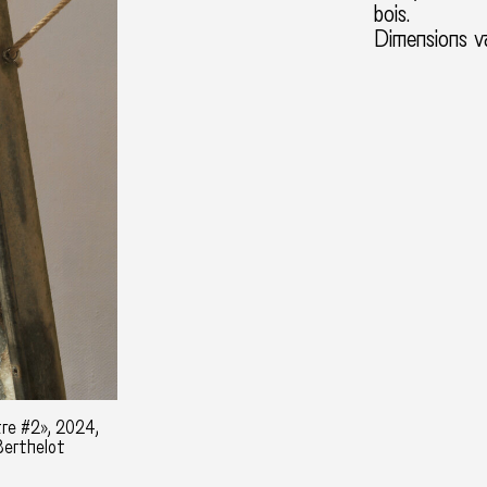
bois.
Dimensions va
tre #2», 2024,
Berthelot