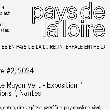
 et
es est
ous
istes
 EN PAYS DE LA LOIRE, INTERFACE ENTRE LA CR
re #2, 2024
Le Rayon Vert - Exposition "
ions "
Nantes
, coton, cire végétale, paraffine, polypropylène, sisal,