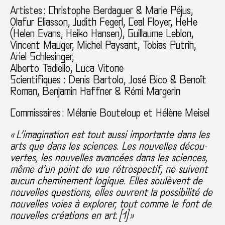
Artistes : Christophe Berdaguer & Marie Péjus,
Olafur Eliasson, Judith Fegerl, Ceal Floyer, HeHe
(Helen Evans, Heiko Hansen), Guillaume Leblon,
Vincent Mauger, Michel Paysant, Tobias Putrih,
Ariel Schlesinger,
Alberto Tadiello, Luca Vitone
Scientifiques : Denis Bartolo, José Bico & Benoît
Roman, Benjamin Haffner & Rémi Margerin
Commissaires : Mélanie Bouteloup et Hélène Meisel
« L’ima­gi­na­tion est tout aussi impor­tante dans les
arts que dans les scien­ces. Les nou­vel­les décou­
ver­tes, les nou­vel­les avan­cées dans les scien­ces,
même d’un point de vue rétros­pec­tif, ne sui­vent
aucun che­mi­ne­ment logi­que. Elles sou­lè­vent de
nou­vel­les ques­tions, elles ouvrent la pos­si­bi­lité de
nou­vel­les voies à explo­rer, tout comme le font de
nou­vel­les créa­tions en art. [
1
] »