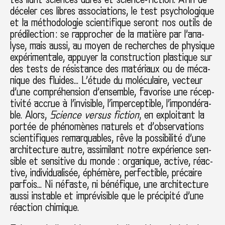
déce­ler ces libres asso­cia­tions, le test psy­cho­lo­gi­que
et la métho­do­lo­gie scien­ti­fi­que seront nos outils de
pré­di­lec­tion : se rap­pro­cher de la matière par l’ana­
lyse, mais aussi, au moyen de recher­ches de phy­si­que
expé­ri­men­tale, appuyer la cons­truc­tion plas­ti­que sur
des tests de résis­tance des maté­riaux ou de méca­
ni­que des flui­des… L’étude du molé­cu­laire, vec­teur
d’une com­pré­hen­sion d’ensem­ble, favo­rise une récep­
ti­vité accrue à l’invi­si­ble, l’imper­cep­ti­ble, l’impon­dé­ra­
ble. Alors,
Science versus fic­tion
, en exploi­tant la
portée de phé­no­mè­nes natu­rels et d’obser­va­tions
scien­ti­fi­ques remar­qua­bles, rêve la pos­si­bi­lité d’une
archi­tec­ture autre, assi­mi­lant notre expé­rience sen­
si­ble et sen­si­tive du monde : orga­ni­que, active, réac­
tive, indi­vi­dua­li­sée, éphémère, per­fec­ti­ble, pré­caire
par­fois… Ni néfaste, ni béné­fi­que, une archi­tec­ture
aussi ins­ta­ble et impré­vi­si­ble que le pré­ci­pité d’une
réac­tion chi­mi­que.