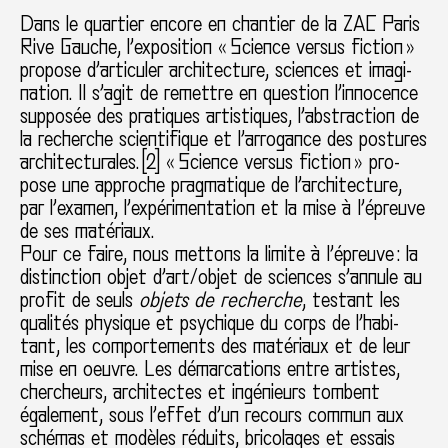
Dans le quar­tier encore en chan­tier de la ZAC Paris
Rive Gauche, l’expo­si­tion « Science versus fic­tion »
pro­pose d’arti­cu­ler archi­tec­ture, scien­ces et ima­gi­
na­tion. Il s’agit de remet­tre en ques­tion l’inno­cence
sup­po­sée des pra­ti­ques artis­ti­ques, l’abs­trac­tion de
la recher­che scien­ti­fi­que et l’arro­gance des pos­tu­res
archi­tec­tu­ra­les. [
2
] « Science versus fic­tion » pro­
pose une appro­che prag­ma­ti­que de l’archi­tec­ture,
par l’examen, l’expé­ri­men­ta­tion et la mise à l’épreuve
de ses maté­riaux.
Pour ce faire, nous met­tons la limite à l’épreuve : la
dis­tinc­tion objet d’art/objet de scien­ces s’annule au
profit de seuls
objets de recher­che
, tes­tant les
qua­li­tés phy­si­que et psy­chi­que du corps de l’habi­
tant, les com­por­te­ments des maté­riaux et de leur
mise en oeuvre. Les démar­ca­tions entre artis­tes,
cher­cheurs, archi­tec­tes et ingé­nieurs tom­bent
également, sous l’effet d’un recours commun aux
sché­mas et modè­les réduits, bri­co­la­ges et essais