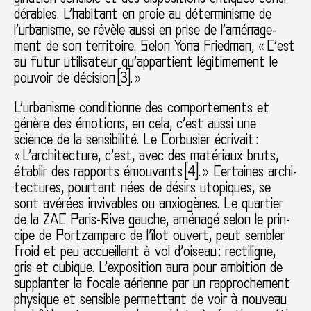
dé­ra­bles. L’habi­tant en proie au déter­mi­nisme de
l’urba­nisme, se révèle aussi en prise de l’amé­na­ge­
ment de son ter­ri­toire. Selon Yona Friedman, « C’est
au futur uti­li­sa­teur qu’appar­tient légi­ti­me­ment le
pou­voir de déci­sion [
3
]. »
L’urba­nisme condi­tionne des com­por­te­ments et
génère des émotions, en cela, c’est aussi une
science de la sen­si­bi­lité. Le Corbusier écrivait :
« L’archi­tec­ture, c’est, avec des maté­riaux bruts,
établir des rap­ports émouvants [
4
]. » Certaines archi­
tec­tu­res, pour­tant nées de désirs uto­pi­ques, se
sont avé­rées invi­va­bles ou anxio­gè­nes. Le quar­tier
de la ZAC Paris-Rive gauche, amé­nagé selon le prin­
cipe de Portzamparc de l’îlot ouvert, peut sem­bler
froid et peu accueillant à vol d’oiseau : rec­ti­li­gne,
gris et cubi­que. L’expo­si­tion aura pour ambi­tion de
sup­plan­ter la focale aérienne par un rap­pro­che­ment
phy­si­que et sen­si­ble per­met­tant de voir à nou­veau