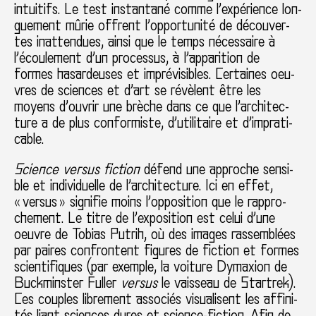
intui­tifs. Le test ins­tan­tané comme l’expé­rience lon­
gue­ment mûrie offrent l’oppor­tu­nité de décou­ver­
tes inat­ten­dues, ainsi que le temps néces­saire à
l’écoulement d’un pro­ces­sus, à l’appa­ri­tion de
formes hasar­deu­ses et impré­vi­si­bles. Certaines oeu­
vres de scien­ces et d’art se révè­lent être les
moyens d’ouvrir une brèche dans ce que l’archi­tec­
ture a de plus confor­miste, d’uti­li­taire et d’impra­ti­
ca­ble.
Science versus fic­tion
défend une appro­che sen­si­
ble et indi­vi­duelle de l’archi­tec­ture. Ici en effet,
« versus » signi­fie moins l’oppo­si­tion que le rap­pro­
che­ment. Le titre de l’expo­si­tion est celui d’une
oeuvre de Tobias Putrih, où des images ras­sem­blées
par paires confron­tent figu­res de fic­tion et formes
scien­ti­fi­ques (par exem­ple, la voi­ture Dymaxion de
Buckminster Fuller
versus
le vais­seau de Startrek).
Ces cou­ples libre­ment asso­ciés visua­li­sent les affi­ni­
tés liant scien­ces dures et science-fic­tion. Afin de