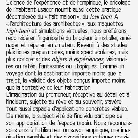
Science de l’expé­rience et de l’empi­ri­que, le bri­co­lage
de l’habi­tant-usager nour­rit aussi cette pra­ti­que
décom­plexée du « fait maison », du
low tech
. À
« l’archi­tec­ture des archi­tec­tes », aux maquet­tes
high-tech
et simu­la­tions vir­tuel­les, nous pré­fé­rons
reconsi­dé­rer l’ingé­nio­sité du bri­co­leur à ins­tal­ler, amé­
na­ger et répa­rer, en ama­teur. Revenir à des stades
plas­ti­ques pré­pa­ra­toi­res, moins spec­ta­cu­lai­res, mais
plus concrets : des
objets à expé­rien­ces
, vision­nai­
res ou ratés, fan­tas­més ou uto­pi­ques. Comme un
voyage dont la des­ti­na­tion importe moins que le
trajet, la vali­dité des objets conçus importe moins
que la ten­ta­tive de leur fabri­ca­tion.
L’ima­gi­na­tion du pro­me­neur, récep­tive au détail et à
l’inci­dent, sujette au rêve et au sou­ve­nir, s’avère
tout aussi capa­ble d’appli­ca­tions concrè­tes via­bles.
De même, la sub­jec­ti­vité de l’indi­vidu par­ti­cipe de
son appro­pria­tion de l’espace urbain. Nous reconnais­
sons ainsi à l’uti­li­sa­teur un savoir empi­ri­que, une ima­
gi­na­tion sen­si­ble et des dis­po­si­tions cri­ti­ques consi­