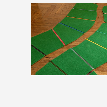
Catherine Harang, «« SE DE-LOTIR »»,
réservés