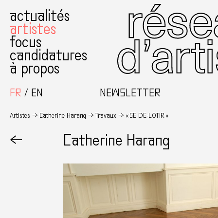
actualités
artistes
focus
candidatures
à propos
FR
EN
NEWSLETTER
Artistes
Catherine Harang
Travaux
« SE DE-LOTIR »
←
Catherine Harang