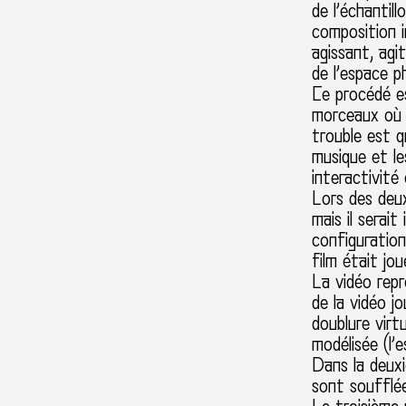
de l’échantil
composition 
agissant, agi
de l’espace p
Ce procédé es
morceaux où l
trouble est qu
musique et les
interactivité
Lors des deux
mais il serai
configuratio
film était jo
La vidéo repr
de la vidéo jo
doublure virt
modélisée (l’
Dans la deuxi
sont soufflée