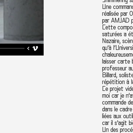
Shimmering s
Une commande
réalisée par 
par AMJAD pr
Cette composi
saturées a ét
Nazaire, scèn
qu’à l’Univer
chaleureusem
laisser carte
professeur a
Billard, solis
répétition à 
Ce projet vid
moi car je n’
commande de 
dans le cadre 
liées aux outi
car il s’agit 
Un des procéd