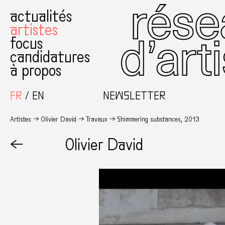
actualités
artistes
focus
candidatures
à propos
FR
EN
NEWSLETTER
Artistes
Olivier David
Travaux
Shimmering substances, 2013
←
Olivier David