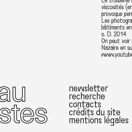
Le troisième
viscosités (e
provoque pent
Les photograp
bâtiments ent
o. D. 2014
On peut voir
Nazaire en su
www.youtub
newsletter
recherche
contacts
crédits du site
mentions légales