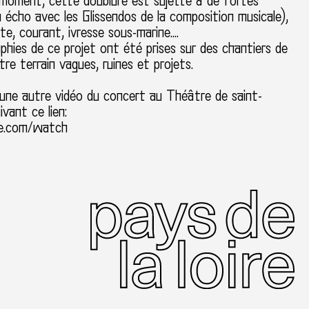
 moment, cette doublure est sujette à de fortes
n écho avec les Glissendos de la composition musicale),
e, courant, ivresse sous-marine….
hies de ce projet ont été prises sur des chantiers de
re terrain vagues, ruines et projets.
 une autre vidéo du concert au Théâtre de saint-
ivant ce lien:
e.com/watch