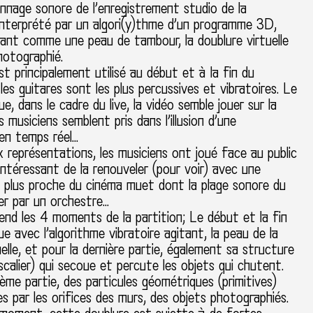
lonnage sonore de l’enregistrement studio de la
interprété par un algori(y)thme d’un programme 3D,
tant comme une peau de tambour, la doublure virtuelle
hotographié.
t principalement utilisé au début et à la fin du
es guitares sont les plus percussives et vibratoires. Le
e, dans le cadre du live, la vidéo semble jouer sur la
 musiciens semblent pris dans l’illusion d’une
 en temps réel…
 représentations, les musiciens ont joué face au public
t intéressant de la renouveler (pour voir) avec une
n plus proche du cinéma muet dont la plage sonore du
uer par un orchestre…
end les 4 moments de la partition; Le début et la fin
ue avec l’algorithme vibratoire agitant, la peau de la
uelle, et pour la dernière partie, également sa structure
escalier) qui secoue et percute les objets qui chutent.
ème partie, des particules géométriques (primitives)
s par les orifices des murs, des objets photographiés.