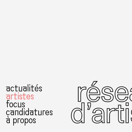
actualités
artistes
focus
candidatures
à propos