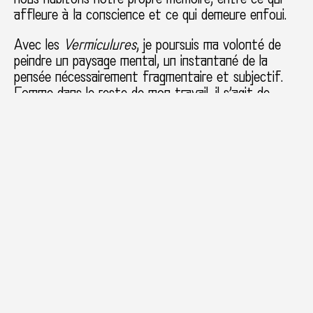
affleure à la conscience et ce qui demeure enfoui.
Avec les
Vermiculures
, je poursuis ma volonté de
peindre un paysage mental, un instantané de la
pensée nécessairement fragmentaire et subjectif.
Comme dans le reste de mon travail, il s’agit de
donner forme à des systèmes de représentation :
ici, la topographie mouvante de la mémoire elle-
même.
Chaque gouache tente de fixer un moment de
cette géographie intérieure, sachant que toute
représentation de l’esprit ne peut être qu’une trace
partielle, un relevé incomplet d’un territoire en
perpétuelle reconfiguration.
Les vermiculures du bois, comme les galeries
souterraines, dessinent des chemins qui sont autant
des creusements que des écritures. Elles inscrivent
le passage du temps et l’action lente de forces