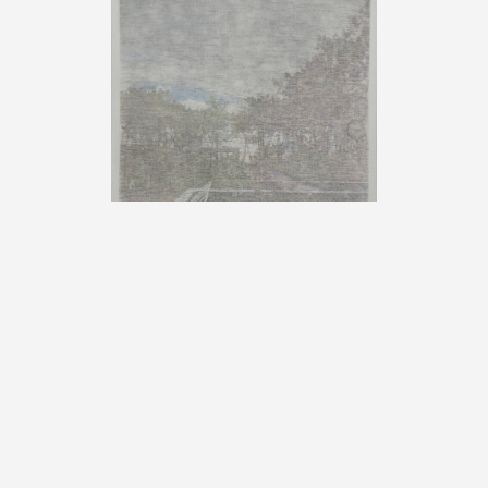
Zhu Hong, «ST B 1715», 2025,
aquarelle, crayon de couleur sur
papier, 100x68,5 cm