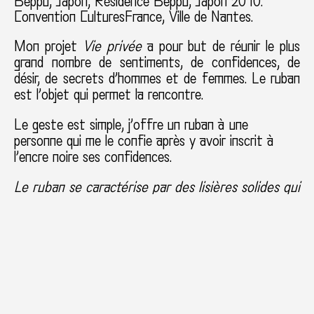
Beppu, Japon
Résidence Beppu, Japon 2010.
Convention CulturesFrance, Ville de Nantes.
Mon projet
Vie privée
a pour but de réunir le plus
grand nombre de sentiments, de confidences, de
désir, de secrets d’hommes et de femmes. Le ruban
est l’objet qui permet la rencontre.
Le geste est simple, j’offre un ruban à une
personne qui me le confie après y avoir inscrit à
l’encre noire ses confidences.
Le ruban se caractérise par des lisières solides qui
en font un objet fini.
Un beau ruban est toujours difficile à jeter
Il est délicat et fluide
Il peut être objet de séduction tout autant que
signe de mérite
Le ruban est resté au cours du temps aussi bien
un doux lien, « à faire et à défaire », que la