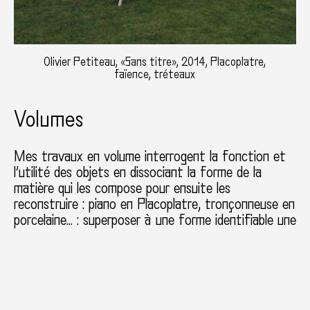
Olivier Petiteau, «Sans titre», 2014, Placoplatre,
faïence, tréteaux
Volumes
Mes travaux en volume interrogent la fonction et
l’utilité des objets en dissociant la forme de la
matière qui les compose pour ensuite les
reconstruire : piano en Placoplatre, tronçonneuse en
porcelaine… : superposer à une forme identifiable une
matière parfaitement inattendue permet de
(re)donner du sens aux objets par delà leurs
fonctionnalités, reconsidérer l’efficacité souvent
futile de la technologie et finalement prendre du
recul sur notre propre dépendance aux objets. Que