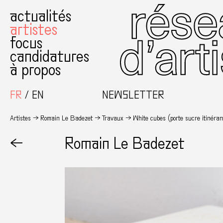
actualités
artistes
focus
candidatures
à propos
FR
EN
NEWSLETTER
Artistes
Romain Le Badezet
Travaux
White cubes (porte sucre itinéra
←
Romain Le Badezet