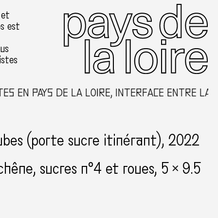
 et
es est
ous
istes
S EN PAYS DE LA LOIRE, INTERFACE ENTRE LA C
bes (porte sucre itinérant), 2022
chêne, sucres n°4 et roues
5 × 9.5