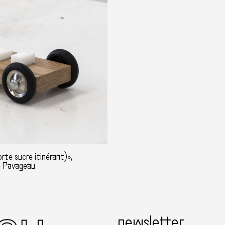
te sucre itinérant)»,
ce Pavageau
newsletter