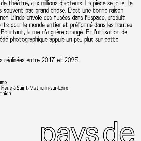
 de th
éâ
tre, aux millions d
’
acteurs. La pi
è
ce se joue. Je
s souvent pas grand chose. C
’
est une bonne raison
ner!
L
’
Inde envoie des fus
é
es dans l
’
Espace, produit
nts pour le monde entier et pr
é
form
é
dans les hautes
 Pourtant, la rue n
’
a gu
è
re chang
é
. Et l
’
utilisation de
é
d
é
photographique appuie un peu plus sur cette
.
s r
é
alis
é
es entre 2017 et 2025.
hamp
 René à Saint-Mathurin-sur-Loire
thion