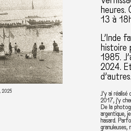
Vernissa
heures. 
13 à 18
L’Inde f
histoire
1985. J’
2024. Et
d’autres
, 2025
J
’
y ai r
é
alis
é
2017, j
’
y che
De la photog
argentique, 
hasard. Parf
granuleuses,