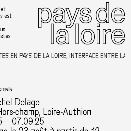
 et
es est
ous
istes
S EN PAYS DE LA LOIRE, INTERFACE ENTRE LA C
onnelle
chel Delage
Hors-champ, Loire-Authion
5 — 07.09.25