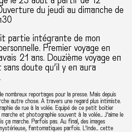
ge le 23 août à partir de 12
Ouverture du jeudi au dimanche de
h30
ait partie intégrante de mon
 personnelle. Premier voyage en
avais 21 ans. Douzième voyage en
 sans doute qu’il y en aura
.
de nombreux reportages pour la presse. Mais depuis
rche autre chose. A travers une regard plus intimiste.
raphie de rue
à
la vol
é
e. Equip
é
de ce petit boitier
je marche et photographie souvent
à
la vol
é
e
…
J
’
aime le
ois
ç
a marche. Parfois pas. Au final, des images
 myst
é
rieuse, fantomatiques parfois. L
’
Inde
…
cette