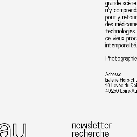
grande sc
è
ne
n
’
y comprend
pour y retour
des m
é
dicame
technologies.
ce vieux proc
intemporalit
é
Photographie
Adresse
Galerie Hors-c
10 Levée du Roi
49250 Loire-Au
newsletter
recherche