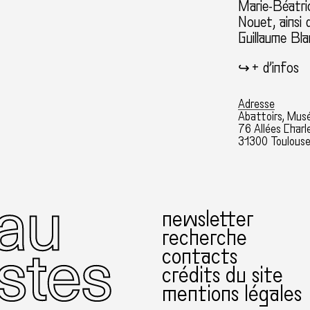
Marie-Béatri
Nouet, ainsi
Guillaume Bla
↪︎
+ d’infos
Adresse
Abattoirs, Mus
76 Allées Charl
31300 Toulous
newsletter
recherche
contacts
crédits du site
mentions légales