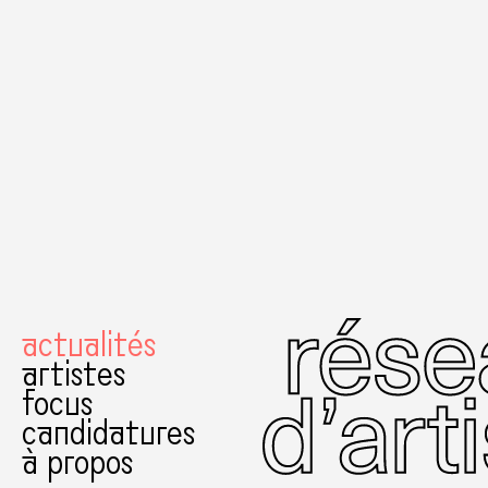
actualités
artistes
focus
candidatures
à propos