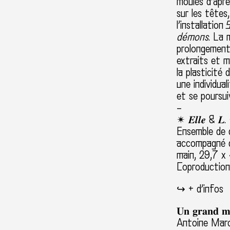
moulés d’aprè
sur les tête
l’installation
S
démons
. La 
prolongement 
extraits et 
la plasticité 
une individua
et se poursui
–
✴ 𝑬𝒍𝒍𝒆 & 𝑳
Ensemble de 
accompagné d’
main, 29,7 x
Coproduction 
↪︎
+ d’infos
𝐔𝐧 𝐠𝐫𝐚𝐧𝐝 𝐦
Antoine March