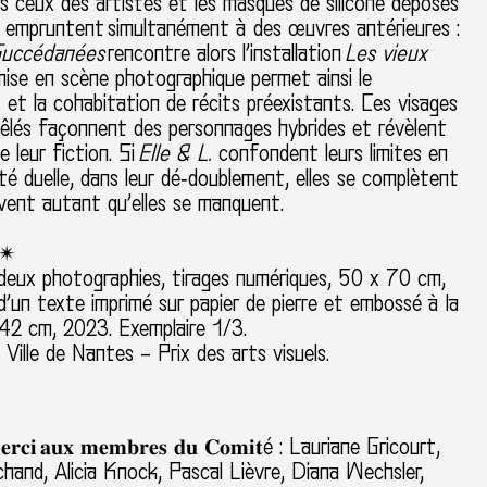
s ceux des artistes et les masques de silicone déposés
s, empruntent simultanément à des œuvres antérieures :
uccédanées
rencontre alors l’installation
Les vieux
mise en scène photographique permet ainsi le
et la cohabitation de récits préexistants. Ces visages
mêlés façonnent des personnages hybrides et révèlent
de leur fiction. Si
Elle & L.
confondent leurs limites en
lité duelle, dans leur dé‑doublement, elles se complètent
vent autant qu’elles se manquent.
. ✴
deux photographies, tirages numériques, 50 x 70 cm,
un texte imprimé sur papier de pierre et embossé à la
 42 cm, 2023. Exemplaire 1/3.
Ville de Nantes – Prix des arts visuels.
𝐞𝐫𝐜𝐢 𝐚𝐮𝐱 𝐦𝐞𝐦𝐛𝐫𝐞𝐬 𝐝𝐮 𝐂𝐨𝐦𝐢𝐭é
: Lauriane Gricourt,
and, Alicia Knock, Pascal Lièvre, Diana Wechsler,