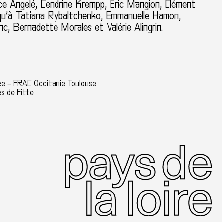
ce Angelé, Cendrine Krempp, Eric Mangion, Clément
 qu’à Tatiana Rybaltchenko, Emmanuelle Hamon,
nc, Bernadette Morales et Valérie Alingrin.
ée – FRAC Occitanie Toulouse
es de Fitte
e