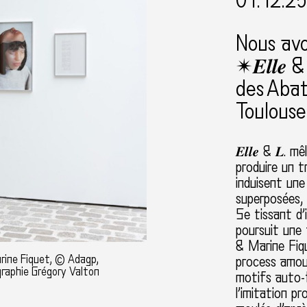
01.12.25
Nous avo
✴𝑬𝒍𝒍𝒆
des Abat
Toulouse
𝑬𝒍𝒍𝒆 & 𝑳.
produire un t
induisent un
superposées, 
Se tissant d’
poursuit une 
& Marine Fiqu
rine Fiquet, © Adagp,
process amour
graphie Grégory Valton
motifs auto-f
l’imitation pr