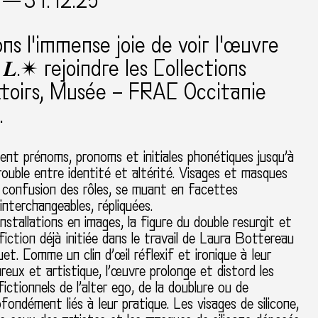
 — 31.12.25
ns l'immense joie de voir l'œuvre
 & 𝑳.✴ rejoindre les Collections
toirs, Musée – FRAC Occitanie
.
 mêlent prénoms, pronoms et initiales phonétiques jusqu’à
rouble entre identité et altérité. Visages et masques
e confusion des rôles, se muant en facettes
interchangeables, répliquées.
installations en images, la figure du double resurgit et
fiction déjà initiée dans le travail de Laura Bottereau
et. Comme un clin d’œil réflexif et ironique à leur
eux et artistique, l’œuvre prolonge et distord les
ictionnels de l’alter ego, de la doublure ou de
ofondément liés à leur pratique. Les visages de silicone,