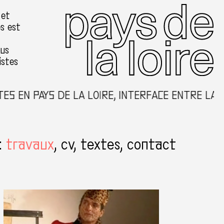
 et
es est
ous
istes
 EN PAYS DE LA LOIRE, INTERFACE ENTRE LA CR
:
travaux
cv
textes
contact