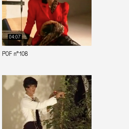
04:07
POF n°108