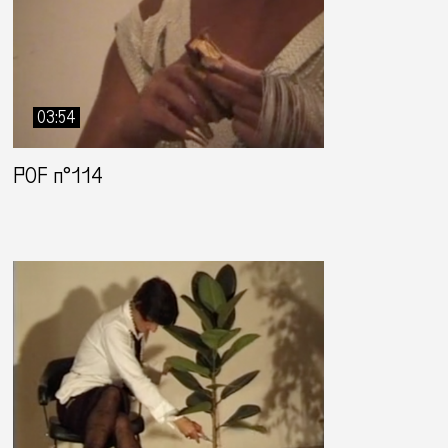
03:54
POF n°114