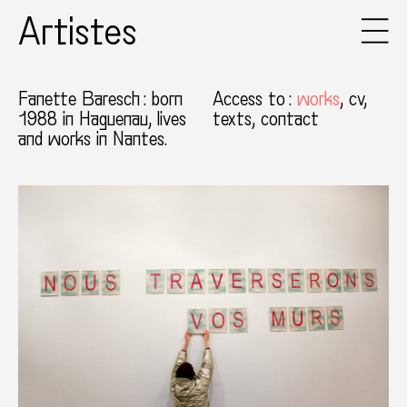
Artistes
Fanette Baresch
: born
Access to
:
works
cv
1988 in Haguenau, lives
texts
contact
and works in Nantes.