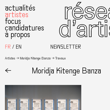
actualités
artistes
focus
candidatures
à propos
FR
EN
NEWSLETTER
Artistes
Moridja Kitenge Banza
Travaux
←
Moridja Kitenge Banza