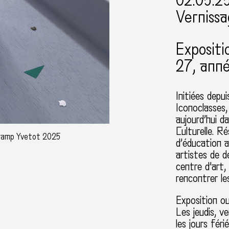
02.05.2
Vernissa
Expositi
27, anné
Initiées depu
Iconoclasses, 
aujourd’hui d
Culturelle. R
champ Yvetot 2025
d’éducation a
artistes de d
centre d’art,
rencontrer le
Exposition o
Les jeudis, 
les jours féri