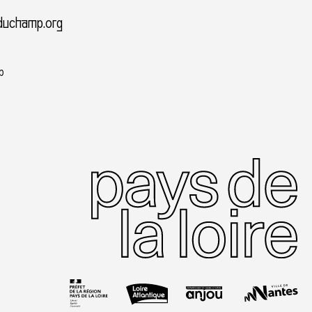
duchamp.org
p