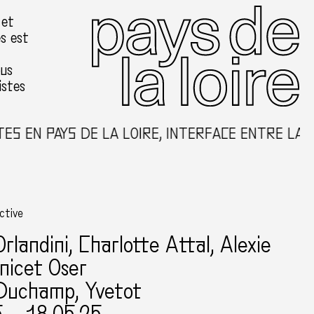
 et
es est
ous
istes
S EN PAYS DE LA LOIRE, INTERFACE ENTRE LA C
ective
Orlandini
, Charlotte Attal, Alexie
Anicet Oser
 Duchamp, Yvetot