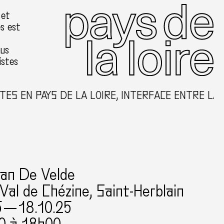
 et
es est
ous
istes
ES EN PAYS DE LA LOIRE, INTERFACE ENTRE LA 
Van De Velde
Val de Chézine, Saint-Herblain
5 — 18.10.25