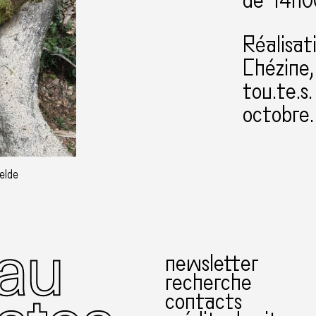
de 14h0
Réalisat
Chézine,
tou.te.s.
octobre.
elde
newsletter
recherche
contacts