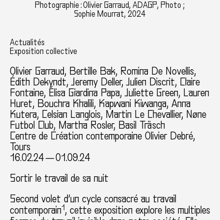
Photographie : Olivier Garraud, ADAGP, Photo ;
Sophie Mourrat, 2024
Actualités
Exposition collective
Olivier Garraud
, Bertille Bak, Romina De Novellis,
Édith Dekyndt, Jeremy Deller, Julien Discrit, Claire
Fontaine, Élisa Giardina Papa, Juliette Green, Lauren
Huret, Bouchra Khalili, Kapwani Kiwanga, Anna
Kutera, Celsian Langlois, Martin Le Chevallier, Nøne
Futbol Club, Martha Rosler, Basil Träsch
Centre de Création contemporaine Olivier Debré,
Tours
16.02.24 — 01.09.24
Sortir le travail de sa nuit
Second volet d’un cycle consacré au travail
1
contemporain
, cette exposition explore les multiples