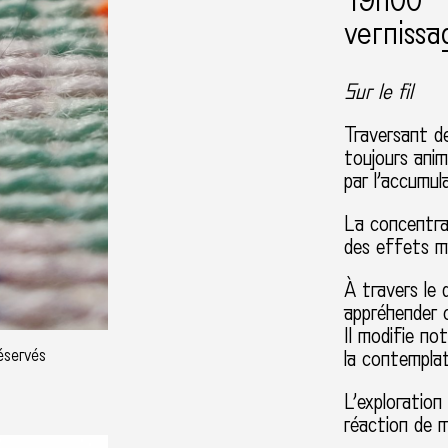
19h00
vernissa
Sur le fil
Traversant d
toujours anim
par l’accumula
La concentrat
des effets ma
À travers le d
appréhender 
Il m
odifie no
réservés
la contemplat
L’exploration 
réaction de 