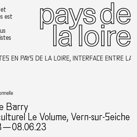
 et
es est
ous
istes
S EN PAYS DE LA LOIRE, INTERFACE ENTRE LA C
onnelle
te Barry
ulturel Le Volume, Vern-sur-Seiche
3 — 08.06.23