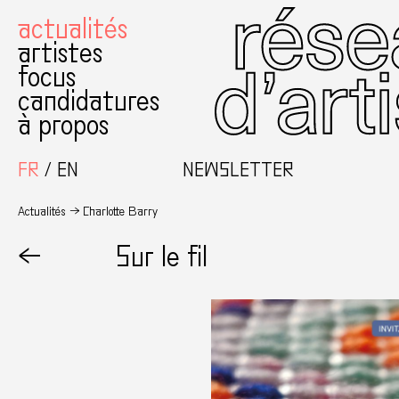
actualités
artistes
focus
candidatures
à propos
FR
EN
NEWSLETTER
Actualités
Charlotte Barry
←
Sur le fil