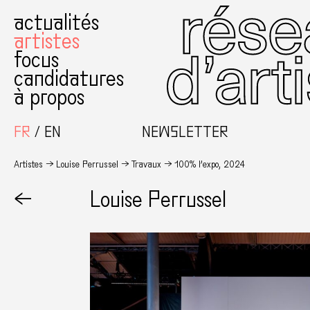
actualités
artistes
focus
candidatures
à propos
FR
EN
NEWSLETTER
Artistes
Louise Perrussel
Travaux
100% l’expo, 2024
←
Louise Perrussel