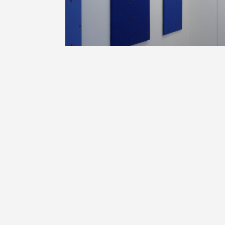
Jacques Halbert, «Bleu Cerise», 2010,
réservés