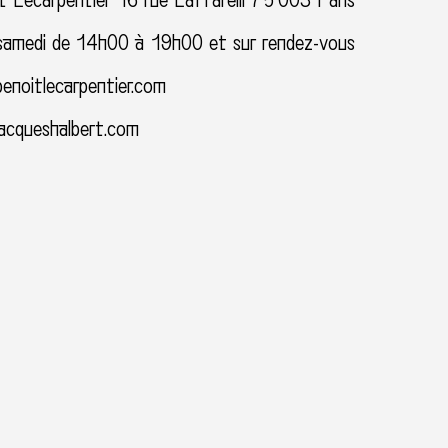
t Lecarpentier 16 rue Caffarelli 75 003 Paris
samedi de 14h00 à 19h00 et sur rendez-vous
enoitlecarpentier.com
acqueshalbert.com