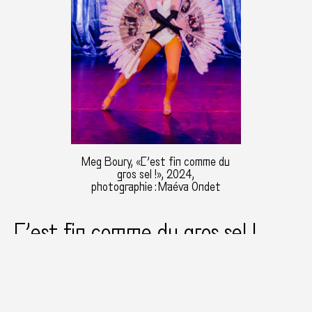
Meg Boury, «C’est fin comme du
gros sel !», 2024,
photographie : Maéva Ondet
C’est fin comme du gros sel !,
2024
Performance
50 minutes
TU-Nantes