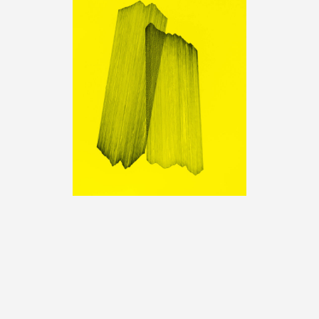
Charlotte Barry, «Entre-deux»,
photographie : ©Adagp, Paris, 2023