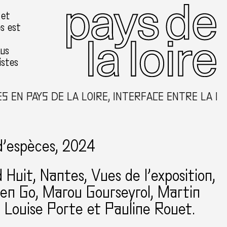
 et
es est
ous
istes
PAYS DE LA LOIRE, INTERFACE ENTRE LA CRÉATI
d’espèces, 2024
d Huit
Nantes
Vues de l’exposition,
ien Go, Marou Gourseyrol, Martin
, Louise Porte et Pauline Rouet.