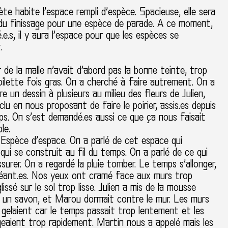
ète habite l’espace rempli d’espèce. Spacieuse, elle sera
 du finissage pour une espèce de parade. A ce moment,
.e.s, il y aura l’espace pour que les espèces se
.
r de la malle n’avait d’abord pas la bonne teinte, trop
oilette fois gras. On a cherché à faire autrement. On a
re un dessin à plusieurs au milieu des fleurs de Julien,
clu en nous proposant de faire le poirier, assis.es depuis
s. On s’est demandé.es aussi ce que ça nous faisait
le.
Espèce d’espace. On a parlé de cet espace qui
 qui se construit au fil du temps. On a parlé de ce qui
surer. On a regardé la pluie tomber. Le temps s’allonger,
́ant.es. Nos yeux ont cramé face aux murs trop
lissé sur le sol trop lisse. Julien a mis de la mousse
 un savon, et Marou dormait contre le mur. Les murs
 gelaient car le temps passait trop lentement et les
eaient trop rapidement. Martin nous a appelé mais les