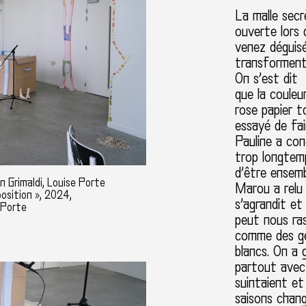
La malle secr
ouverte lors
venez déguisé
transforment
On s’est dit
que la couleu
rose papier t
essayé de fai
Pauline a con
trop longtemp
d’être ensemb
n Grimaldi, Louise Porte
Marou a relu 
position », 2024,
s’agrandit et
 Porte
peut nous ras
comme des ge
blancs. On a g
partout avec
suintaient et
saisons chang