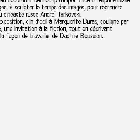
 en accordant beaucoup d’importance à l’espace laissé
ges, à sculpter le temps des images, pour reprendre
u cinéaste russe Andreï Tarkovski.
exposition, clin d’oeil à Marguerite Duras, souligne par
́, une invitation à la fiction, tout en décrivant
 la façon de travailler de Daphné Boussion.