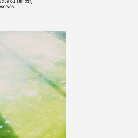
acte du temps»,
éservés