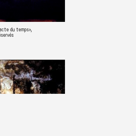
acte du temps»,
éservés