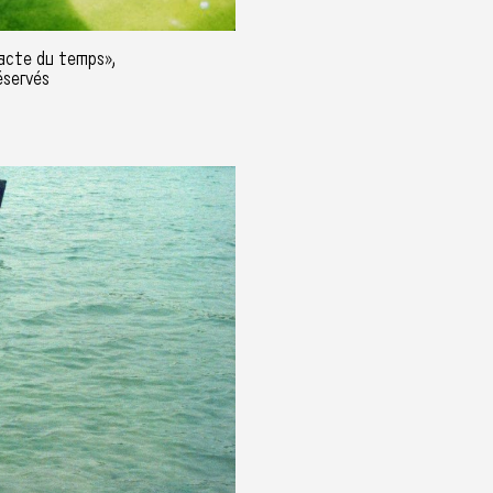
acte du temps»,
éservés