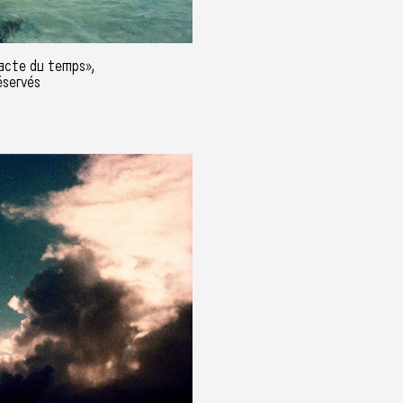
acte du temps»,
éservés