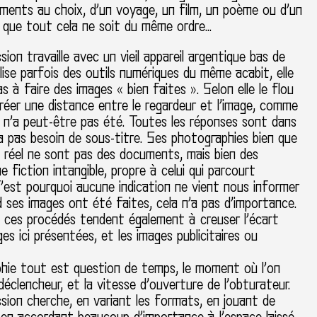
́léments au choix, d’un voyage, un film, un poème ou d’un
ns que tout cela ne soit du même ordre…
ion travaille avec un vieil appareil argentique bas de
ise parfois des outils numériques du même acabit, elle
s à faire des images « bien faites ». Selon elle le flou
réer une distance entre le regardeur et l’image, comme
 n’a peut-être pas été. Toutes les réponses sont dans
n’a pas besoin de sous-titre. Ses photographies bien que
e réel ne sont pas des documents, mais bien des
ne fiction intangible, propre à celui qui parcourt
 C’est pourquoi aucune indication ne vient nous informer
d ses images ont été faites, cela n’a pas d’importance.
ces procédés tendent également à creuser l’écart
es ici présentées, et les images publicitaires ou
hie tout est question de temps, le moment où l’on
déclencheur, et la vitesse d’ouverture de l’obturateur.
ion cherche, en variant les formats, en jouant de