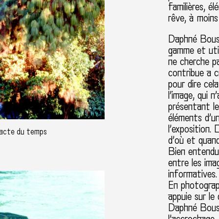
familières, e
rêve, à moi
Daphné Bouss
gamme et util
ne cherche pa
contribue a c
pour dire cela
l’image, qui 
présentant l
éléments d’u
l’exposition.
xacte du temps
d’où et quan
Bien entendu 
entre les imag
informatives.
En photograp
appuie sur le 
Daphné Bouss