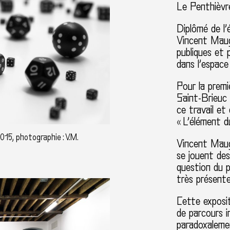
Le Penthièvr
Diplômé de l’
Vincent Maug
publiques et 
dans l’espace 
Pour la premi
Saint-Brieuc 
ce travail et
« L’élément d
015, photographie : V.M.
Vincent Mauge
se jouent des
question du p
très présent
Cette exposit
de parcours i
paradoxaleme