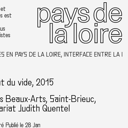
 et
es est
ous
istes
 PAYS DE LA LOIRE, INTERFACE ENTRE LA CRÉAT
t du vide, 2015
es Beaux-Arts
Saint-Brieuc
riat Judith Quentel
dré
Publié le 28 Jan