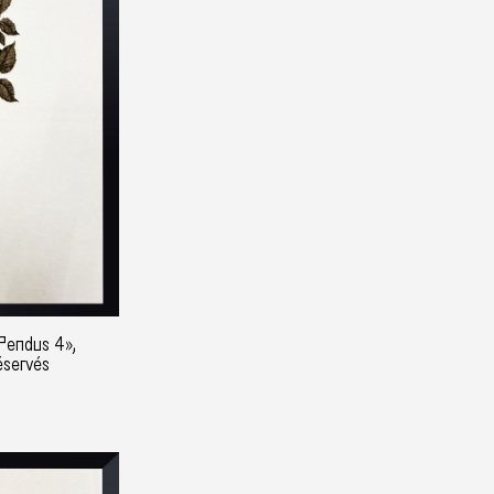
«Pendus 4»,
éservés