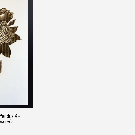
«Pendus 4»,
éservés