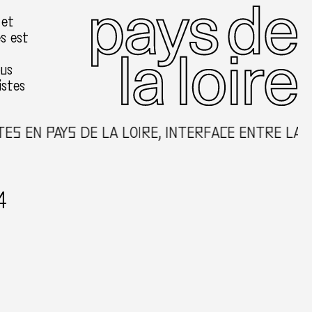
 et
es est
ous
istes
 EN PAYS DE LA LOIRE, INTERFACE ENTRE LA CR
4