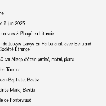
ne
le 8 juin 2025
s œuvres à Plungé en Lituanie
on de Juozas Laivys En Partenariat avec Bertrand
Société Étrange
 cm Alliage d’étain patiné, métal, pierre
es Témoins :
Jean-Baptiste, Bastia
ainte Maria, Bastia
le de Fontevraud