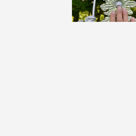
Jean-Baptiste Janisset, «Pouvo
2025, photographie : droi