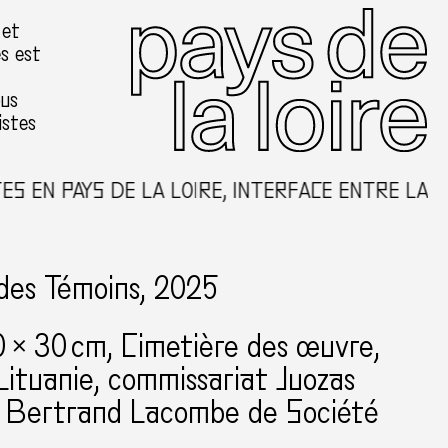
 et
es est
ous
istes
EN PAYS DE LA LOIRE, INTERFACE ENTRE LA CRÉ
des Témoins, 2025
0 × 30 cm
Cimetière des œuvre
Lituanie
commissariat Juozas
& Bertrand Lacombe de Société