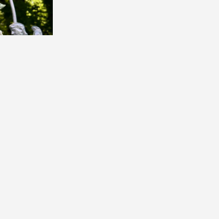
ir des Témoins»,
ts réservés