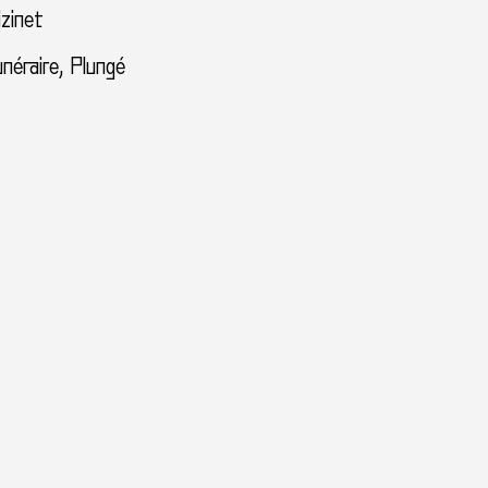
izinet
néraire, Plungé