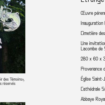
Œuvre péren
Inauguration 
Cimetière de
Une invitati
Lacombe de 
280 x 60 x 30
Provenance d
Église Saint-
ir des Témoins»,
ts réservés
Cathédrale S
Abbaye Roya