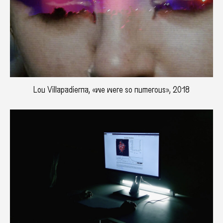
Lou Villapadierna, «we were so numerous», 2018