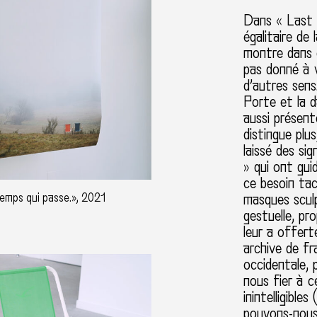
Dans « Last n
égalitaire de
montre dans c
pas donné à v
d’autres sen
Porte et la d
aussi présent
distingue plu
laissé des si
» qui ont gui
ce besoin tac
temps qui passe.», 2021
masques sculp
gestuelle, p
leur a offert
archive de fr
occidentale, 
nous fier à c
inintelligible
pouvons-nous 