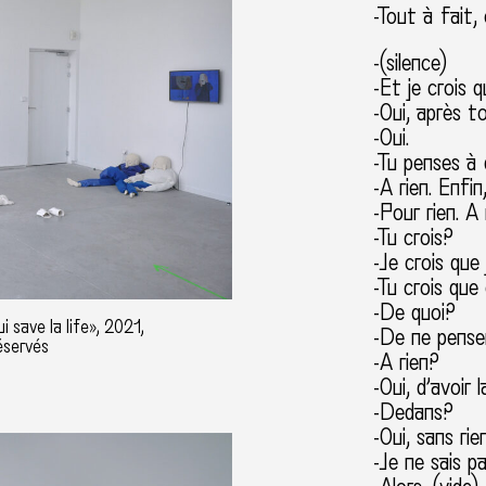
-Tout à fait, 
-(silence)
-Et je crois 
-Oui, après t
-Oui.
-Tu penses à 
-A rien. Enfi
-Pour rien. A 
-Tu crois?
-Je crois que 
-Tu crois que
-De quoi?
i save la life», 2021,
-De ne pense
éservés
-A rien?
-Oui, d’avoir 
-Dedans?
-Oui, sans rie
-Je ne sais pa