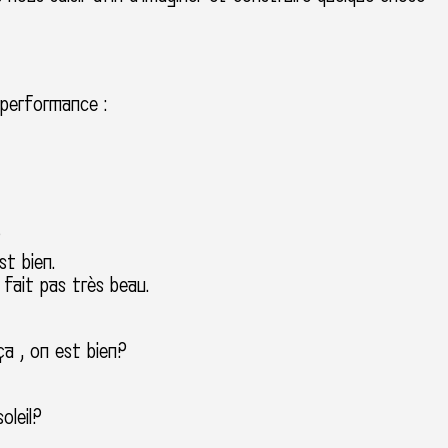
?
 performance :
?
st bien.
 fait pas très beau.
a , on est bien?
oleil?