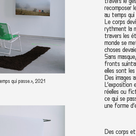
travers le ges
recomposer le
au temps qui 
Le corps devi
rythment la m
travers les e
monde se mett
choses devaien
Sans masque, 
fronts suintan
elles sont le
Des images au
temps qui passe.», 2021
L’exposition e
réelles ou f
ce qui se pas
une forme d’é
Des corps et