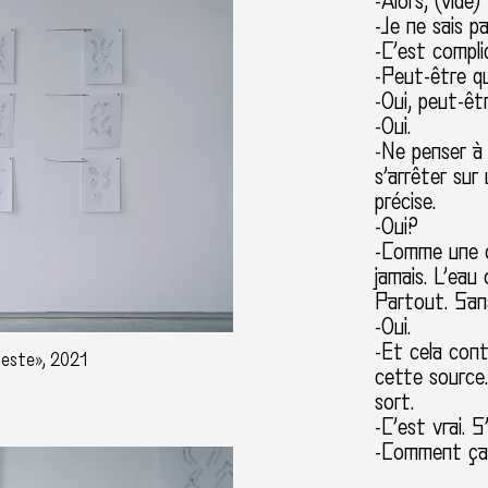
-Alors, (vide
-Je ne sais pa
-C’est compl
-Peut-être q
-Oui, peut-êt
-Oui.
-Ne penser à 
s’arrêter sur
précise.
-Oui?
-Comme une ca
jamais. L’eau
Partout. Sans
-Oui.
-Et cela con
geste», 2021
cette source
sort.
-C’est vrai. 
-Comment ç