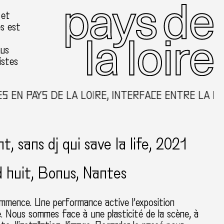
 et
es est
ous
istes
PAYS DE LA LOIRE, INTERFACE ENTRE LA CRÉATI
t, sans dj qui save la life, 2021
 huit, Bonus
Nantes
 commence. Une performance active l’exposition
e. Nous sommes face à une plasticité de la scène, à