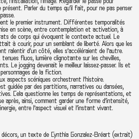
te, l’installation, l’image. Regarder le passé pour
 présent. Parler du temps qu’il fait, pour ne pas penser
passe.
ent le premier instrument. Différentes temporalités
ise en scène, entre contemplation et activation, à
́tats de corps qui évoquent le contexte actuel. Le
ait à courir, pour un semblant de liberté. Alors que les
t ralentir d’un côté, elles s’accéléraient de l’autre.
tenues fluos, lumière clignotante sur les chevilles,
ts. Le jogging devenait le meilleur laissez-passer. Ils et
s personnages de la fiction.
x aspects scéniques orchestrent l’histoire.
st guidée par des partitions, narratives ou dansées,
ictives. Cela questionne les temps de représentations, et
se après, ainsi, comment garder une forme d’intensité,
nergie, entre l’aspect visuel et l’instant vivant.
 décors, un texte de Cynthia Gonzalez-Bréart (extrait)