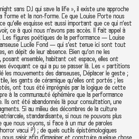
ight sans DJ qui save la life », il existe une approche
 la forme et la non-forme. Ce que Louise Porte nous
e qu’elle esquisse est aussi important que ce qui n’est
oir, ce à quoi nous n’avons pas accès. Il fait appel à
s. Les figures poétiques de la performance — Louise
anseuse Lucile Fond — qui s’est tenue ici sont tout
es, en dépit de leur absence. Bien qu’on ne les
s, posant ensemble, habitant cet espace, elles ont
gnes évoquant ce qui a pu se passer là. Les « partitions
dé les mouvements des danseuses, Déplacer le geste ;
tile, les gants de céramique qu’elles ont portés ; les
tés, ont tous été imprégnés par la logique de cette
ropre à la communauté éphémère que la performance
e. Ils ont été abandonnés là pour consultation, une
agments. Si au milieu des décombres de la culture
patriarcale, standardisante, si nous ne pouvons plus
e que nous voyons, si face à un mur de paroles
s (horror vacui ?) ; de quels outils épistémologiques
nous saisir afin d’imaginer et construire quelque chose