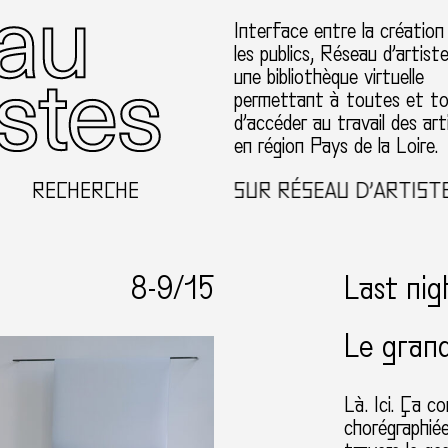
Interface entre la création
les publics, Réseau d’artist
une bibliothèque virtuelle
permettant à toutes et t
d’accéder au travail des art
en région Pays de la Loire.
RECHERCHE
BIENVENUE SUR RÉSEAU D’ARTISTES EN 
1
8-
9
/15
Last nigh
Le grand
Là. Ici. Ça
chorégraphié