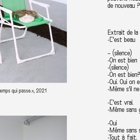
de nouveau 
Extrait de la
-C’est beau
– (silence)
-On est bien
-(silence)
-On est bien
-Oui. Oui on e
-Même s’il ne
temps qui passe.», 2021
-C’est vrai.
-Même sans ç
-Oui
-Même sans s
-Tout à fait.