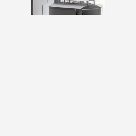
Guillaume Jezy / Jezy Knez,
«Maquettes de "Le sol qui se
soumet au vent, prospère"», 2020,
avec le FRAC des Pays-de-la-Loire,
Atelier Legault, Ombrée d'Anjou,
photographie : Fanny Trichet
Le sol qui se soumet au vent,
prospère, 2020
Atelier Legault
Ombrée d'Anjou
sur une invitation
de FRAC des Pays-de-la-Loire
Jezy Knez (avec Jérémy Knez)