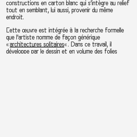
constructions en carton blanc qui s’intègre au relief
tout en semblant, lui aussi, provenir du même
endroit.
Cette œuvre est intégrée à la recherche formelle
que l’artiste nomme de façon générique
«
architectures solitaires
« . Dans ce travail, il
développe par le dessin et en volume des folies
mixant ruines et éléments de chantier qui semblent
se générer elles-mêmes. Les formes se complexifient
ensuite dans l’espace jusqu’à ouvrir une porte
énigmatique qui les fige. Dans les dessins, une masse
rappelant la fumée s’en libère, de la même façon que
les différents blocs se déploient ici.
Pour « L’Univers Unique », l’idée est de proposer
une forme ambivalente entre architecture et
mobilier qui circulerait entre l’espace d’exposition et
son reflet. Comme exploré dans d’autres
installations, le miroir devient une porte et sa