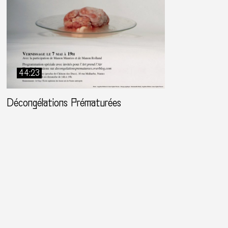
44:23
Décongélations Prématurées
newsletter
recherche
contacts