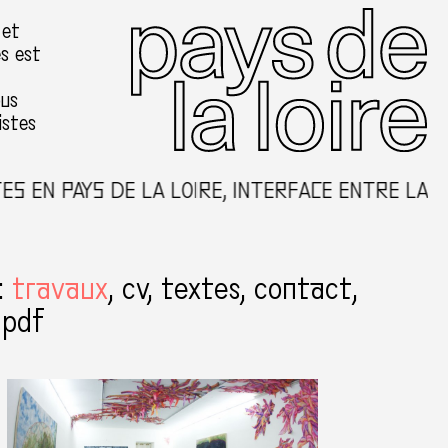
 et
es est
ous
istes
N PAYS DE LA LOIRE, INTERFACE ENTRE LA CRÉA
:
travaux
cv
textes
contact
 pdf